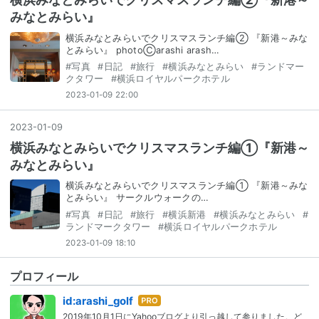
みなとみらい』
横浜みなとみらいでクリスマスランチ編② 『新港～みな
とみらい』 photoⒸarashi arash…
#
写真
#
日記
#
旅行
#
横浜みなとみらい
#
ランドマー
クタワー
#
横浜ロイヤルパークホテル
2023-01-09 22:00
2023
-
01
-
09
横浜みなとみらいでクリスマスランチ編①『新港～
みなとみらい』
横浜みなとみらいでクリスマスランチ編① 『新港～みな
とみらい』 サークルウォークの…
#
写真
#
日記
#
旅行
#
横浜新港
#
横浜みなとみらい
#
ランドマークタワー
#
横浜ロイヤルパークホテル
2023-01-09 18:10
プロフィール
はて
id:arashi_golf
なブ
2019年10月1日にYahooブログより引っ越して参りました。ど