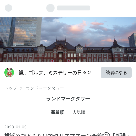
嵐、ゴルフ、ミステリーの日々２
読者になる
トップ
>
ランドマークタワー
ランドマークタワー
新着順
人気順
2023
-
01
-
09
横浜みなとみらいでクリスマスランチ編②『新港～